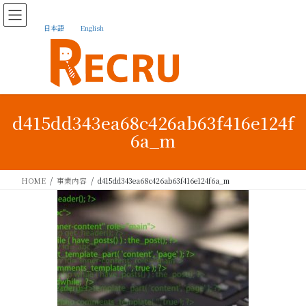
日本語
English
d415dd343ea68c426ab63f416e124f
6a_m
HOME
事業内容
d415dd343ea68c426ab63f416e124f6a_m