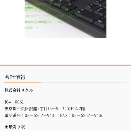
会社情報
株式会社リクル
104
―
0061
東京都中央区銀座
7
丁目
15
－
5
共同ビル
2
階
電話番号：03－6262－9431 FAX：03－6262－9436
★最寄り駅