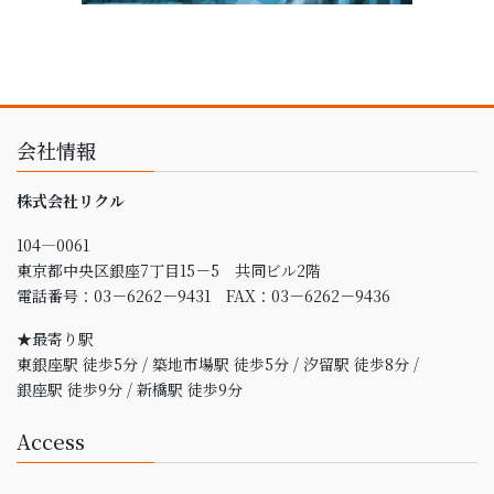
会社情報
株式会社リクル
104
―
0061
東京都中央区銀座
7
丁目
15
－
5
共同ビル
2
階
電話番号：03－6262－9431 FAX：03－6262－9436
★最寄り駅
東銀座駅 徒歩5分 / 築地市場駅 徒歩5分 / 汐留駅 徒歩8分 /
銀座駅 徒歩9分 / 新橋駅 徒歩9分
Access